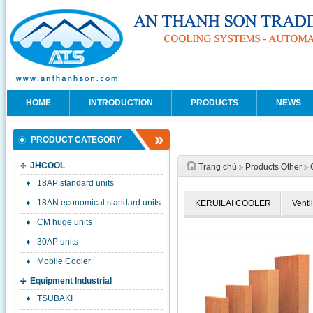
HOME
INTRODUCTION
PRODUCTS
NEWS
PRODUCT CATEGORY
JHCOOL
Trang chủ
Products Other
18AP standard units
18AN economical standard units
KERUILAI COOLER
Venti
CM huge units
30AP units
Mobile Cooler
Equipment Industrial
TSUBAKI