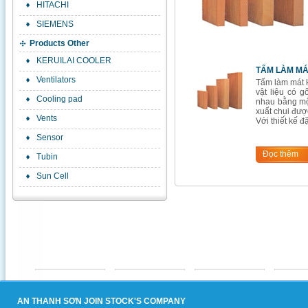
HITACHI
SIEMENS
Products Other
KERUILAI COOLER
TẤM LÀM MÁ
Ventilators
Tấm làm mát 
vật liệu có g
Cooling pad
nhau bằng một
xuất chụi đượ
Vents
Với thiết kế đặ
Sensor
Đọc thêm
Tubin
Sun Cell
AN THANH SƠN JOIN STOCK'S COMPANY